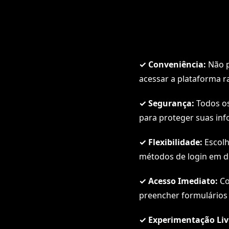
✓ Conveniência:
Não p
acessar a plataforma 
✓ Segurança:
Todos os
para proteger suas inf
✓ Flexibilidade:
Escolh
métodos de login em di
✓ Acesso Imediato:
Co
preencher formulários
✓ Experimentação Liv