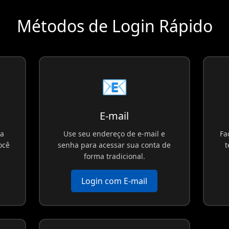
Métodos de Login Rápido
📧
E-mail
ua
Use seu endereço de e-mail e
Fa
ocê
senha para acessar sua conta de
t
forma tradicional.
Login com E-mail