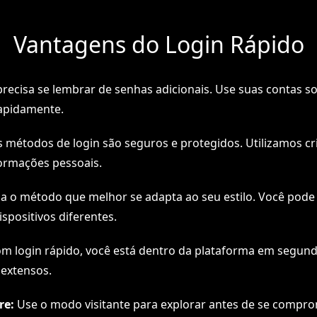
Vantagens do Login Rápido
recisa se lembrar de senhas adicionais. Use suas contas soc
rapidamente.
 métodos de login são seguros e protegidos. Utilizamos cr
ormações pessoais.
a o método que melhor se adapta ao seu estilo. Você pode 
spositivos diferentes.
m login rápido, você está dentro da plataforma em segund
 extensos.
re:
Use o modo visitante para explorar antes de se compro