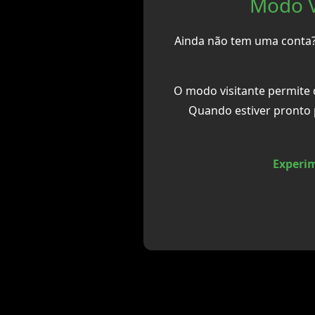
Modo V
Ainda não tem uma conta? 
O modo visitante permite q
Quando estiver pronto 
Experim