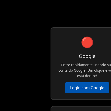
🔴
Google
Entre rapidamente usando s
conta do Google. Um clique e v
está dentro!
Login com Google