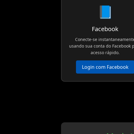
📘
Facebook
Conecte-se instantaneament
usando sua conta do Facebook 
acesso rápido.
Login com Facebook