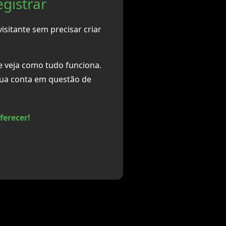
gistrar
sitante sem precisar criar
 e veja como tudo funciona.
sua conta em questão de
ferecer!